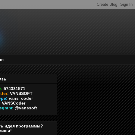
ия
язь
Q:
574331571
tter:
VANSSOFT
ype:
vans_coder
:
VANSCoder
legram:
@vanssoft
ть идея программы?
пиши!