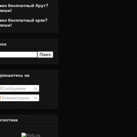
жен бесплатный брут?
пиши!
жен бесплатный кряк?
пиши!
иск
дпишитесь на
Сообщения
Комментарии
атистика