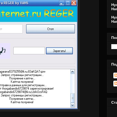
Ну
На
Ну
На
По
По
Ст