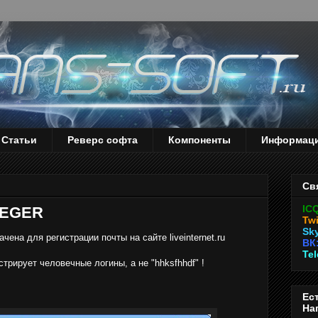
Статьи
Реверс софта
Компоненты
Информац
.
Св
IC
 REGER
Twi
Sk
ена для регистрации почты на сайте liveinternet.ru
ВК
Te
трирует человечные логины, а не "hhksfhhdf" !
Ес
На