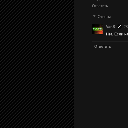
Ответить
Ответы
VanS
28
Нет. Если н
Ответить